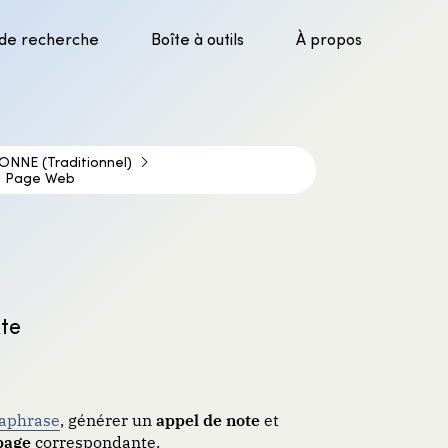
 de recherche
Boîte à outils
À propos
parer la recherche
uver l’information
luer les sources
ONNE (Traditionnel)
Page Web
er les sources
xte
raphrase
, générer un
appel de note
et
page
correspondante.