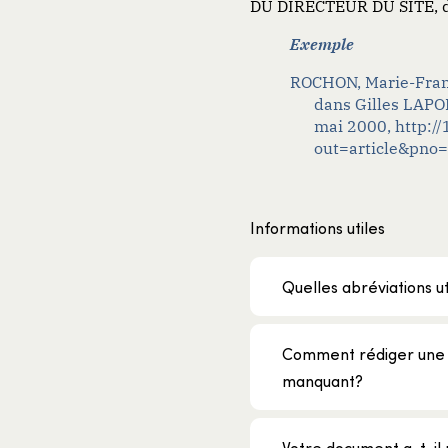
DU DIRECTEUR DU SITE, d
Exemple
ROCHON, Marie-Franc
dans Gilles LAPOR
mai 2000, http://
out=article&pno
Informations utiles
Quelles abréviations ut
Comment rédiger une 
manquant?
Votre document a-t-il p