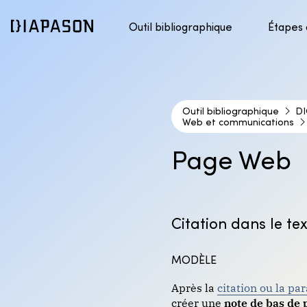
Outil bibliographique
Étapes
Présentation du style APA
1. Pré
Accéder au contenu
Présentation du style DIONNE
2. Tro
Outil bibliographique
3. Éva
DI
Web et communications
4. Cit
Page Web
Citation dans le te
MODÈLE
Après la
citation ou la pa
créer une
note de bas de 