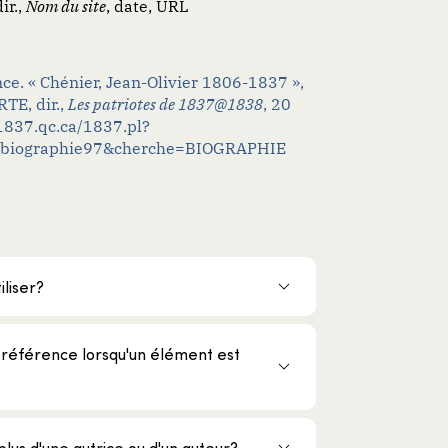
ir.,
Nom du site
, date, URL
e. « Chénier, Jean-Olivier 1806-1837 »,
TE, dir.,
Les patriotes de 1837@1838
, 20
1837.qc.ca/1837.pl?
=biographie97&cherche=BIOGRAPHIE
iliser?
référence lorsqu'un élément est
lus d'une autrice ou d'un auteur?