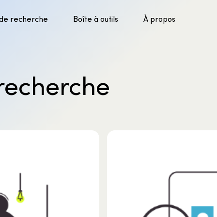
 de recherche
Boîte à outils
À propos
parer la recherche
uver l’information
recherche
luer les sources
er les sources