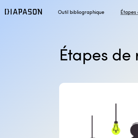
Outil bibliographique
Étapes
Présentation du style APA
1. Pré
Accéder au contenu
Présentation du style DIONNE
2. Tro
Étapes de 
3. Éva
4. Cit