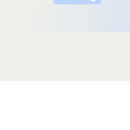
Une ressource de
Par