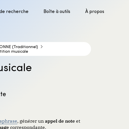
 de recherche
Boîte à outils
À propos
parer la recherche
uver l’information
luer les sources
ONNE (Traditionnel)
tition musicale
er les sources
usicale
xte
raphrase
, générer un
appel de note
et
page
correspondante.