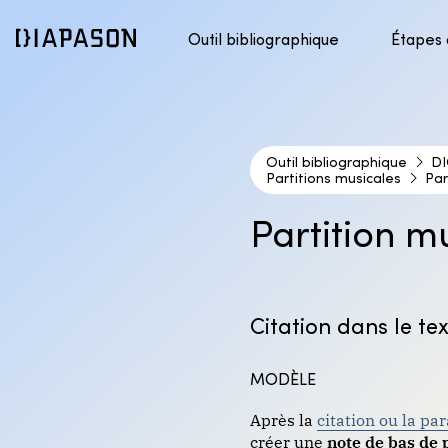
Outil bibliographique
Étapes
Présentation du style APA
1. Pré
Accéder au contenu
Présentation du style DIONNE
2. Tro
Outil bibliographique
3. Éva
DI
Partitions musicales
Par
4. Cit
Partition m
Citation dans le te
MODÈLE
Après la
citation ou la pa
créer une
note de bas de 