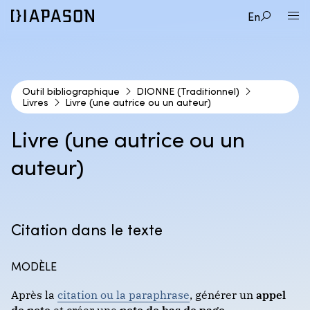
En
Outil bibliographique
DIONNE (Traditionnel)
Livres
Livre (une autrice ou un auteur)
1
STYLE BIBLIOGRAPHIQUE
Livre (une autrice ou un
2
TYPE DE DOCUMENT
auteur)
APA
3
CAS DE FIGURE
Audio et vidéos
Format : auteur-date
Citation dans le texte
Cartes géographiques
Livre (une autrice ou un auteur)
MODÈLE
Encyclopédies et dictionnaires
DIONNE (Traditionnel)
Livre (2 autrices ou auteurs)
Après la
citation ou la paraphrase
, générer un
appel
Images
de note
et créer une
note de bas de page