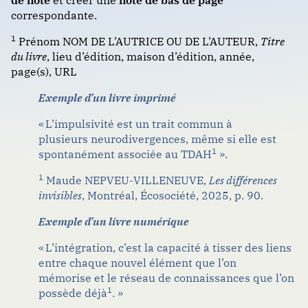
Livre (3 autrices ou auteurs)
Format : classique (notes de bas de page)
correspondante.
Journaux et revues
Livre (4 autrices ou auteurs, ou plus)
1
Prénom NOM DE L’AUTRICE OU DE L’AUTEUR,
Titre
Livres
du livre
, lieu d’édition, maison d’édition, année,
Livre (seconde édition ou plus)
VANCOUVER
page(s), URL
Partitions musicales
Livre (traduction française de l’anglais)
Exemple d’un livre imprimé
Publications gouvernementales ou
Format : traditionnel (numéroté)
Livre (traduction française d’une langue autre que
organisationnelles
« L’impulsivité est un trait commun à
l’anglais)
plusieurs
neurodivergences
, même si elle est
Sources académiques
1
spontanément
associée au TDAH
».
Livre avec préfacier, traducteur ou adaptateur
Web et communications
1
Maude NEPVEU-VILLENEUVE,
Les différences
Livre dont l’autrice ou l’auteur est une directrice ou
invisibles
, Montréal,
Écosociété
, 2025, p. 90.
un directeur
Exemple d’un livre numérique
Livre en plusieurs volumes (tomes) dont les titres
« L’intégration, c’est la capacité à tisser des liens
sont différents
entre chaque nouvel élément que l’on
mémorise
et le réseau de connaissances que l’on
Livre faisant partie d’une collection
1
possède déjà
. »
Actes de conférence ou de congrès