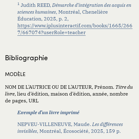
1
Judith REED,
Démarche d’intégration des acquis en
sciences humaines
, Montréal, Chenelière
Chanson, poème ou nouvelle dans un recueil
Éducation, 2025, p. 2
,
Chapitre dans un ouvrage collectif
https://www.iplusinteractif.com/books/1665/266
7/667074?userRole=teacher
Ouvrage republié (réédition d’un livre publié
antérieurement)
Bibliographie
Rapport de recherche
MODÈLE
NOM DE L’AUTRICE OU DE L’AUTEUR, Prénom.
Titre du
livre
, lieu d’édition, maison d’édition, année, nombre
de pages, URL
Exemple d’un livre imprimé
NEPVEU-VILLENEUVE, Maude.
Les différences
invisibles
, Montréal,
Écosociété
, 2025, 159 p.