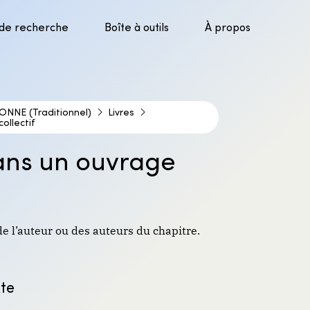
 de recherche
Boîte à outils
À propos
parer la recherche
uver l’information
luer les sources
ONNE (Traditionnel)
Livres
ollectif
er les sources
ans un ouvrage
de l’auteur ou des auteurs du chapitre.
xte