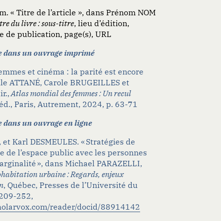
 « Titre de l’article », dans Prénom NOM
tre du livre : sous-titre
, lieu d’édition,
e de publication, page(s), URL
e dans un ouvrage imprimé
Femmes et cinéma : la parité est encore
elle ATTANÉ,
Carole BRUGEILLES
et
ir
.,
Atlas mondial des femmes : Un recul
éd., Paris, Autrement, 2024, p. 63-71
 dans un ouvrage en ligne
 et Karl DESMEULES. « Stratégies de
e de l’espace public avec les personnes
arginalité », dans Michael PARAZELLI,
ohabitation urbaine : Regards, enjeux
n
, Québec, Presses de l’Université du
 209-252,
cholarvox.com/reader/docid/88914142