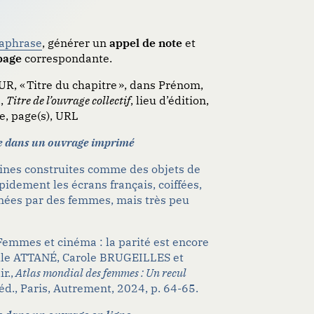
raphrase
, générer un
appel de note
et
page
correspondante.
 « Titre du chapitre », dans Prénom,
.,
Titre de l’ouvrage collectif
, lieu d’édition,
e, page(s), URL
e dans un ouvrage imprimé
ines construites comme des objets de
pidement les écrans français, coiffées,
mées par des femmes, mais très peu
Femmes et cinéma : la parité est encore
elle ATTANÉ,
Carole BRUGEILLES
et
ir
.,
Atlas mondial des femmes : Un recul
éd., Paris, Autrement, 2024, p. 64-65.