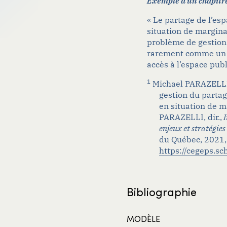
Exemple d’un chapitre
« Le partage de l’es
situation de margin
problème de gestion 
rarement comme un p
accès à l’espace publ
1
Michael PARAZELLI 
gestion du partag
en situation de m
PARAZELLI,
dir
.,
I
enjeux et
stratégies
du Québec, 2021,
https://cegeps.s
Bibliographie
MODÈLE