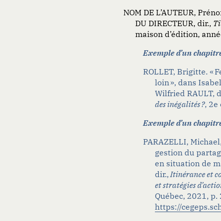
NOM DE L’AUTEUR, Prénom.
DU DIRECTEUR, dir.,
Ti
maison d’édition, anné
Exemple d’un chapitr
ROLLET, Brigitte. « 
loin », dans Isab
Wilfried RAULT,
d
des
inégalités ?
,
2
e
Exemple d’un chapitre
PARAZELLI, Michael,
gestion du partag
en situation de m
dir
.,
Itinérance et c
et
stratégies d’actio
Québec, 2021, p.
https://cegeps.s