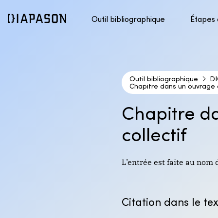
Outil bibliographique
Étapes
Présentation du style APA
1. Pré
Accéder au contenu
Présentation du style DIONNE
2. Tro
Outil bibliographique
3. Éva
DI
Chapitre dans un ouvrage c
4. Cit
Chapitre d
collectif
L’entrée est faite au nom 
Citation dans le te