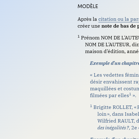
MODÈLE
Après la
citation ou la pa
créer une
note de bas de 
1
Prénom NOM DE L’AUTEUR,
NOM DE L’AUTEUR,
dir
maison d’édition, anné
Exemple d’un chapitr
«
Les vedettes fémin
désir envahissent ra
maquillées et costu
1
filmées par elles
».
1
Brigitte ROLLET, « 
loin », dans Isab
Wilfried RAULT,
d
des
inégalités ?
,
2
e