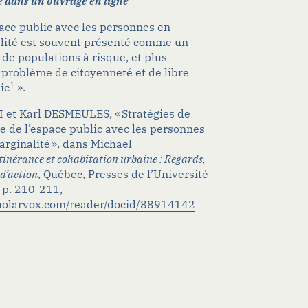
 dans un ouvrage en ligne
pace public avec les personnes en
alité est souvent présenté comme un
de populations à risque, et plus
roblème de citoyenneté et de libre
1
ic
».
et Karl DESMEULES, « Stratégies de
e de l’espace public avec les personnes
arginalité », dans Michael
tinérance et cohabitation urbaine : Regards,
 d’action
, Québec, Presses de l’Université
 p. 210-211,
cholarvox.com/reader/docid/88914142