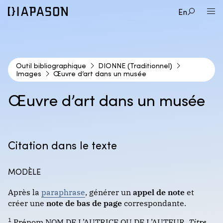
En
Outil bibliographique
DIONNE (Traditionnel)
Images
Œuvre d’art dans un musée
1
STYLE BIBLIOGRAPHIQUE
Œuvre d’art dans un musée
2
TYPE DE DOCUMENT
APA
Citation dans le texte
3
CAS DE FIGURE
Audio et vidéos
Format : auteur-date
MODÈLE
Cartes géographiques
Image dans un livre
Après la
paraphrase
, générer un
appel de note
et
Encyclopédies et dictionnaires
DIONNE (Traditionnel)
créer une
note de bas de page
correspondante.
Image en ligne
Images
1
Prénom NOM DE L’AUTRICE OU DE L’AUTEUR,
Titre