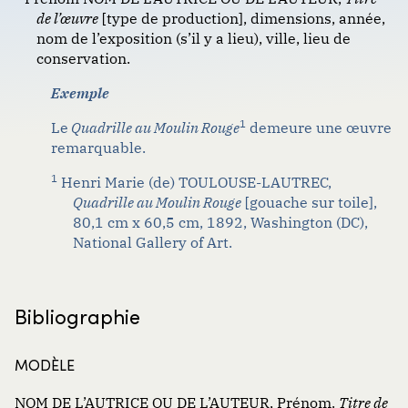
Œuvre d’art dans un musée
Format : classique (notes de bas de page)
de l’œuvre
[type de production], dimensions, année,
Journaux et revues
nom de l’exposition (s’il y a lieu), ville, lieu de
Tableau (toile) en ligne
Livres
conservation.
VANCOUVER
Exemple
Partitions musicales
1
Le
Quadrille au Moulin Rouge
demeure une œuvre
Publications gouvernementales ou
remarquable.
Format : traditionnel (numéroté)
organisationnelles
1
Henri Marie (de) TOULOUSE-LAUTREC,
Sources académiques
Quadrille au Moulin Rouge
[gouache sur toile],
80,1 cm x 60,5 cm, 1892, Washington (DC),
Web et communications
National Gallery of Art.
Bibliographie
MODÈLE
NOM DE L’AUTRICE OU DE L’AUTEUR, Prénom.
Titre de