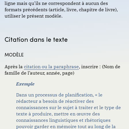
ligne mais qu’ils ne correspondent à aucun des
Format : classique (notes de bas de page)
Journaux et revues
Communiqué de presse
formats précédents (article, livre, chapitre de livre),
utiliser le présent modèle.
Livres
Conférences et congrès en ligne
VANCOUVER
Partitions musicales
Document PDF en ligne
Citation dans le texte
Publications gouvernementales ou
Échange avec un agent conversationnel (ChatGPT,
Format : traditionnel (numéroté)
organisationnelles
Copilot, Gemini, etc.)
MODÈLE
Sources académiques
Website page
Après la
citation ou la paraphrase
, inscrire : (Nom de
Web et communications
famille de l’auteur, année, page)
Logiciel et application mobile
Exemple
Page Web
Dans un processus de planification, « le
Page Web sur un site de nouvelles
rédacteur a besoin de réactiver des
connaissances sur le sujet à traiter et le type de
Réseaux sociaux
texte à produire, mettre en œuvre des
connaissances linguistiques et rhétoriques
Site Web complet
pouvoir garder en mémoire tout au long de la