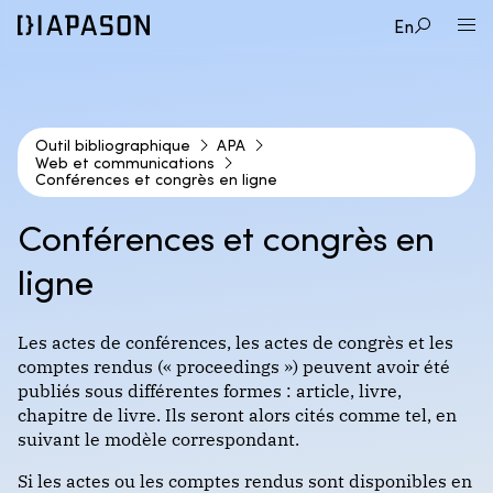
En
Outil bibliographique
APA
Web et communications
1
Conférences et congrès en ligne
STYLE BIBLIOGRAPHIQUE
Conférences et congrès en
2
TYPE DE DOCUMENT
ligne
APA
3
CAS DE FIGURE
Audio et vidéos
Les actes de conférences, les actes de congrès et les
Format : auteur-date
comptes rendus (« proceedings ») peuvent avoir été
Cartes géographiques
publiés sous différentes formes : article, livre,
Blogue
chapitre de livre. Ils seront alors cités comme tel, en
Encyclopédies et dictionnaires
DIONNE (Traditionnel)
suivant le modèle correspondant.
Communication personnelle (courriel, téléphone,
Images
entrevue)
Si les actes ou les comptes rendus sont disponibles en