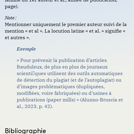
Livre (3 à 20 autrices ou auteurs)
Format : classique (notes de bas de page)
page).
Journaux et revues
Livre (21 autrices ou auteurs, et plus)
Note :
Livres
Mentionner uniquement le premier auteur suivi de la
Livre (date de publication originale d’une œuvre
VANCOUVER
mention « et al ». La locution latine « et al. » signifie «
Partitions musicales
littéraire)
et autres ».
Publications gouvernementales ou
Livre (seconde édition et plus)
Exemple
Format : traditionnel (numéroté)
organisationnelles
Livre traduit
« Pour prévenir la publication d’articles
Sources académiques
frauduleux, de plus en plus de journaux
Actes de conférence et de congrès
scientiques utilisent des outils automatiques
Web et communications
de détection du plagiat (et de l’autoplagiat) ou
Chanson, poème, nouvelle dans un recueil collectif
d’images problématiques (dupliquées,
modifiées, voire fabriquées) ou d’usines à
Chapitre dans un ouvrage collectif
publications (paper mills) » (Alunno-Bruscia et
al., 2023, p. 42).
Bibliographie