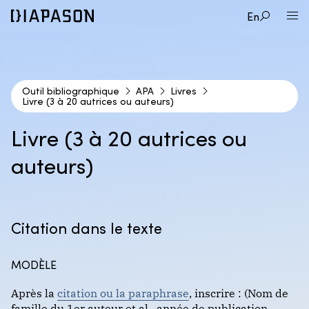
En
Outil bibliographique
APA
Livres
Livre (3 à 20 autrices ou auteurs)
1
STYLE BIBLIOGRAPHIQUE
Livre (3 à 20 autrices ou
2
auteurs)
TYPE DE DOCUMENT
APA
3
CAS DE FIGURE
Audio et vidéos
Format : auteur-date
Citation dans le texte
Cartes géographiques
Livre (une autrice ou un auteur)
MODÈLE
Encyclopédies et dictionnaires
DIONNE (Traditionnel)
Livre (2 autrices ou auteurs)
Après la
citation ou la paraphrase
, inscrire : (Nom de
Images
famille du 1er auteur et al., année de publication,